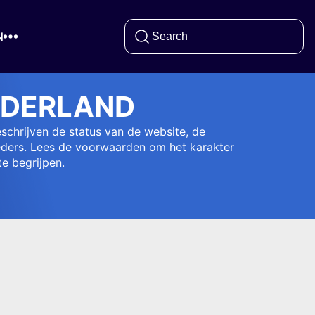
N
EDERLAND
schrijven de status van de website, de
ieders. Lees de voorwaarden om het karakter
e begrijpen.