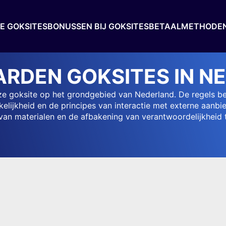
TE GOKSITES
BONUSSEN BIJ GOKSITES
BETAALMETHODE
RDEN GOKSITES IN N
ze goksite op het grondgebied van Nederland. De regels be
kelijkheid en de principes van interactie met externe aanb
van materialen en de afbakening van verantwoordelijkheid t