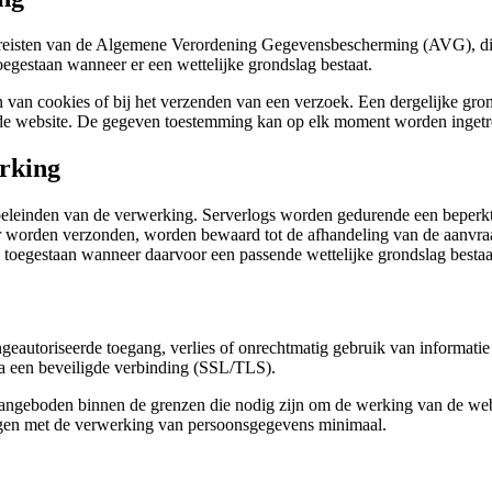
ereisten van de Algemene Verordening Gegevensbescherming (AVG), die
oegestaan wanneer er een wettelijke grondslag bestaat.
n van cookies of bij het verzenden van een verzoek. Een dergelijke gro
n de website. De gegeven toestemming kan op elk moment worden inget
rking
eleinden van de verwerking. Serverlogs worden gedurende een beperkt
r worden verzonden, worden bewaard tot de afhandeling van de aanvraa
 toegestaan wanneer daarvoor een passende wettelijke grondslag bestaa
ngeautoriseerde toegang, verlies of onrechtmatig gebruik van informat
via een beveiligde verbinding (SSL/TLS).
nd aangeboden binnen de grenzen die nodig zijn om de werking van de w
angen met de verwerking van persoonsgegevens minimaal.