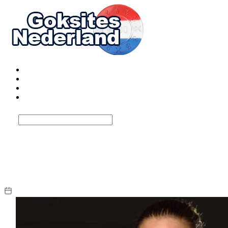
Top 17 beste goksites
Bonussen bij goksites
Betaalmethoden
Spelaanbieders
Privacybeleid goksites
De vertrouwelijkheid van uw gegevens is een kernprioriteit van het pro
bezoeken van het goksite impliceert geen aanmaak van een speelaccoun
doeleinden en communicatie.
Updated: mei 6, 2026