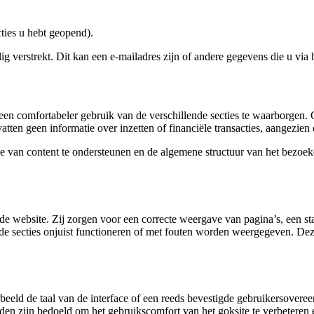
ties u hebt geopend).
g verstrekt. Dit kan een e-mailadres zijn of andere gegevens die u via 
en comfortabeler gebruik van de verschillende secties te waarborgen.
atten geen informatie over inzetten of financiële transacties, aangezien
van content te ondersteunen en de algemene structuur van het bezoeker
 de website. Zij zorgen voor een correcte weergave van pagina’s, een st
e secties onjuist functioneren of met fouten worden weergegeven. Deze
rbeeld de taal van de interface of een reeds bevestigde gebruikersover
nden zijn bedoeld om het gebruikscomfort van het goksite te verbeteren 